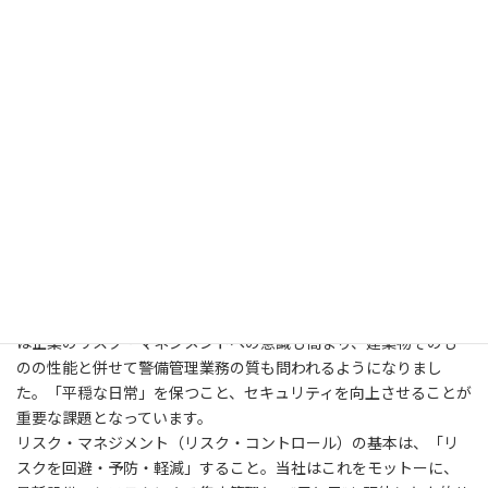
警備管理業務
建築物の第一の役割は、自然災害や火災、犯罪などから人々の生
命、身体、資産などを守り、安全を確保すること。とくに最近で
は企業のリスク・マネジメントへの意識も高まり、建築物そのも
のの性能と併せて警備管理業務の質も問われるようになりまし
た。「平穏な日常」を保つこと、セキュリティを向上させることが
重要な課題となっています。
リスク・マネジメント（リスク・コントロール）の基本は、「リ
スクを回避・予防・軽減」すること。当社はこれをモットーに、