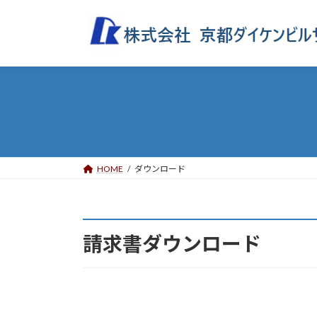
コ
ナ
ン
ビ
テ
ゲ
ン
ー
ツ
シ
へ
ョ
ス
ン
キ
に
ッ
移
プ
動
HOME
ダウンロード
請求書ダウンロード