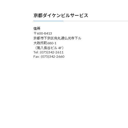
京都ダイケンビルサービス
住所
〒600-8413
京都市下京区烏丸通仏光寺下ル
大政所町680-1
（第八長谷ビル 4F）
Tel : (075)342-2611
Fax : (075)342-2660